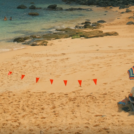
July 9, 2024 · 10:35 am · FUJIFILM X100VI · 1/420s · f/8.0 · ISO 500