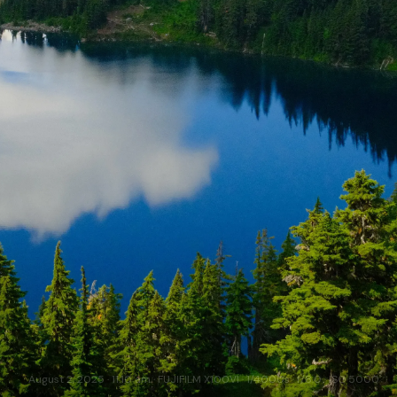
August 2, 2025 · 11:10 am · FUJIFILM X100VI · 1/4000s · f/8.0 · ISO 5000